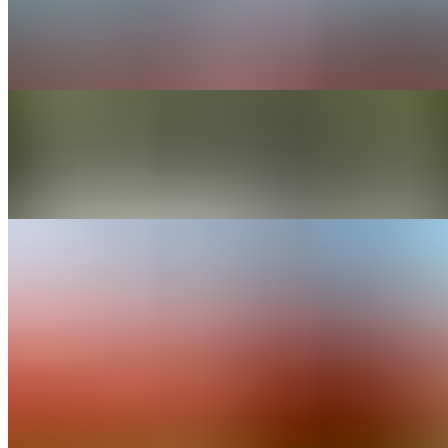
Fabricat în 2018, cockpit analogic, viteză de croazieră de 95 kt (176
km/h) – perfect pentru antrenament și zboruri de cross-country.
Vezi detalii
→
PS-28 Cruiser YR-CRZ
Fabricat în 2019, cockpit digital, viteză de croazieră de 95 kt (176
km/h) – perfect pentru antrenament și zboruri de cross-country.
Vezi detalii
→
PS-28 Cruiser YR-CRS
Fabricat în 2018, cockpit analogic, viteză de croazieră de 95 kt (176
km/h) – perfect pentru antrenament și zboruri de cross-country.
Vezi detalii
→
Instruire de zbor
Începe instruirea ta EASA cu acces practic din București și Cluj-
Napoca, susținută de un parcurs clar, aeronave potrivite și pași
următori bine definiți.