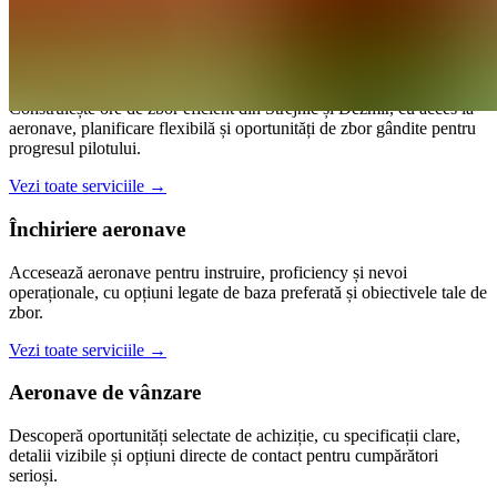
Vezi toate serviciile
→
Hour Building
Construiește ore de zbor eficient din Strejnic și Dezmir, cu acces la
aeronave, planificare flexibilă și oportunități de zbor gândite pentru
progresul pilotului.
Vezi toate serviciile
→
Închiriere aeronave
Accesează aeronave pentru instruire, proficiency și nevoi
operaționale, cu opțiuni legate de baza preferată și obiectivele tale de
zbor.
Vezi toate serviciile
→
Aeronave de vânzare
Descoperă oportunități selectate de achiziție, cu specificații clare,
detalii vizibile și opțiuni directe de contact pentru cumpărători
serioși.