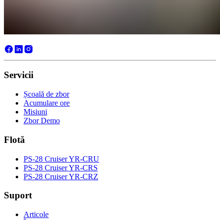
aeronavă sau să întrebi despre o oportunitate de achiziție, te ajutăm
să alegi următorul pas potrivit din București sau Cluj-Napoca.
Începe instruirea de zbor
Servicii
Școală de zbor
Acumulare ore
Misiuni
Zbor Demo
Flotă
PS-28 Cruiser YR-CRU
PS-28 Cruiser YR-CRS
PS-28 Cruiser YR-CRZ
Suport
Articole