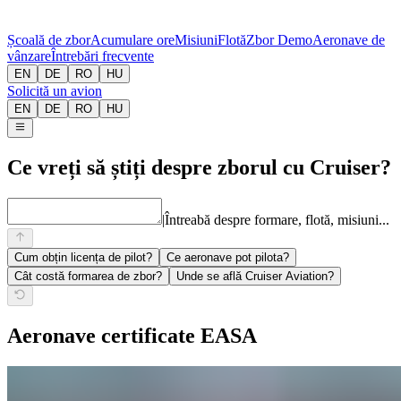
Școală de zbor
Acumulare ore
Misiuni
Flotă
Zbor Demo
Aeronave de
vânzare
Întrebări frecvente
EN
DE
RO
HU
Solicită un avion
EN
DE
RO
HU
Ce vreți să știți despre zborul cu Cruiser?
|
Întreabă despre formare, flotă, misiuni...
Cum obțin licența de pilot?
Ce aeronave pot pilota?
Cât costă formarea de zbor?
Unde se află Cruiser Aviation?
Aeronave certificate EASA
PS-28 Cruiser YR-CRU