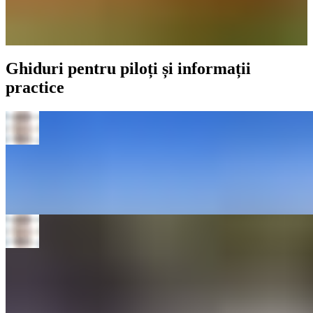
Ghiduri pentru piloți și informații
practice
De
Julian Walder
·
December 8, 2024
Cât durează să obții licența de zbor PPL?
Obținerea Licenței de Pilot Privat (PPL) poate fi una dintre cele mai
satisfăcătoare realizări din viața ta.
Mai multe despre zbor
→
De
Julian Walder
·
November 25, 2024
Cât costă școala de zbor?
Află cât costă o licență de zbor europeană (PPL-Private Pilot
Licence). De preferat ar fi să înveți totul în engleză și să dai
examenele în engleză.