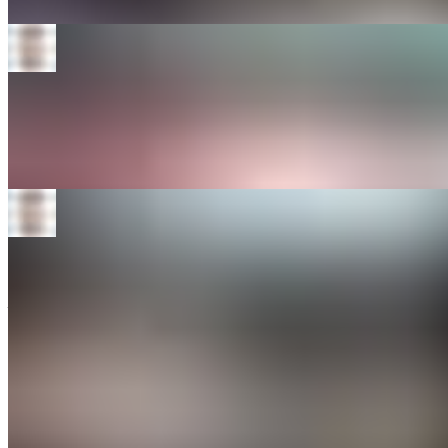
Mai multe despre zbor
→
De
Julian Walder
·
November 16, 2024
Ce licență ți se potrivește?
Află diferențele dintre o licență de zbor europeană (PPL-Private
Pilot License) și una națională (ultralight). Ce înseamnă ca pregătire,
bani, și nu în ultimul rând ca deschidere pentru viitor.
Mai multe despre zbor
→
De
Julian Walder
·
April 11, 2022
Cum pot deveni pilot?
Compară programele școlilor de zbor din zona ta și alege opțiunea
potrivită pentru obiectivele tale. Verifică aeronavele, starea lor,
întreținerea și detaliile de asigurare.
Mai multe despre zbor
→
Ești gata să începi?
Fie că vrei să începi instruirea, să faci hour building, să închiriezi o