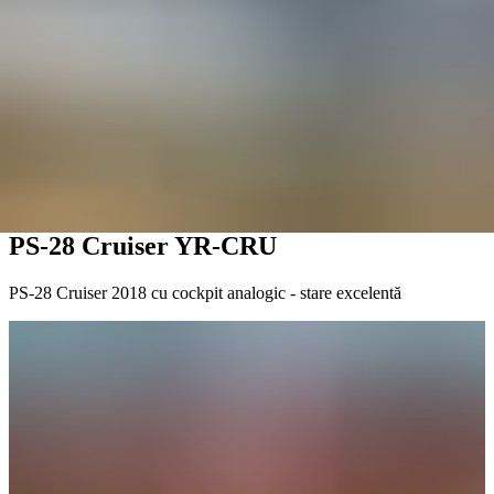
Școală de zbor
Acumulare ore
Misiuni
Flotă
Zbor Demo
Aeronave de
vânzare
Întrebări frecvente
EN
DE
RO
HU
Solicită un avion
EN
DE
RO
HU
← Aeronave de Vânzare
Available
€110,000
PS-28 Cruiser YR-CRU
PS-28 Cruiser 2018 cu cockpit analogic - stare excelentă