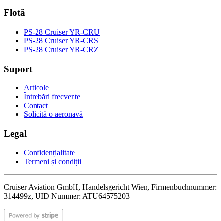
Flotă
PS-28 Cruiser YR-CRU
PS-28 Cruiser YR-CRS
PS-28 Cruiser YR-CRZ
Suport
Articole
Întrebări frecvente
Contact
Solicită o aeronavă
Legal
Confidențialitate
Termeni și condiții
Cruiser Aviation GmbH, Handelsgericht Wien, Firmenbuchnummer:
314499z, UID Nummer: ATU64575203