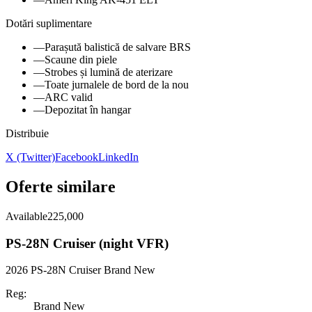
Dotări suplimentare
—
Parașută balistică de salvare BRS
—
Scaune din piele
—
Strobes și lumină de aterizare
—
Toate jurnalele de bord de la nou
—
ARC valid
—
Depozitat în hangar
Distribuie
X (Twitter)
Facebook
LinkedIn
Oferte similare
Available
225,000
PS-28N Cruiser (night VFR)
2026 PS-28N Cruiser Brand New
Reg:
Brand New