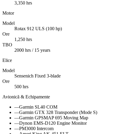
3,350 hrs
Motor
Model
Rotax 912 ULS (100 hp)
Ore
1,250 hrs
TBO
2000 hrs / 15 years
Elice
Model
Sensenich Fixed 3-blade
Ore
500 hrs
Avionică & Echipamente
—
Garmin SL40 COM
—
Garmin GTX 328 Transponder (Mode S)
—
Garmin GPSMAP 695 Moving Map
—
Dynon EMS-D120 Engine Monitor
—
PM3000 Intercom
—
Ameri King AK-451 ELT